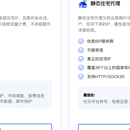
静态住宅代理
庭住宅IP，无限并发会话、
静态住宅代理又称运营商IP
只按照流量计费，不收取额外
户，空闲下来的IP，属性是住
净度较高。
优质ISP提供商
不限带宽
真正的住宅IP
覆盖36个以上的国家和
支持HTTP/SOCKS5
最适合:
护、市场调查、旅费信息
市数据、邮件保护
社交平台养号、电商运营
P