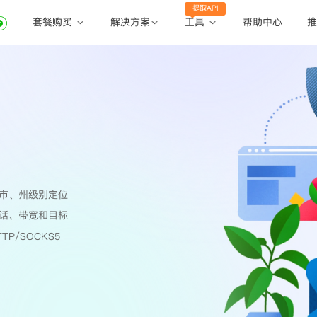
提取API
套餐购买
工具
解决方案
帮助中心
推
动态住宅代理
动态住宅代理
账密提取
静态住宅代理
静态住宅代理
API提取
全球地区
公共API
市、州级别定位
话、带宽和目标
TP/SOCKS5