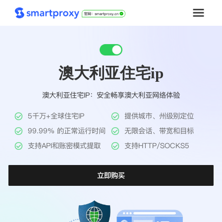
首页
澳大利亚住宅ip
套餐购买
澳大利亚住宅IP：安全畅享澳大利亚网络体验
解决方案
5千万+全球住宅IP
提供城市、州级别定位
工具
99.99% 的正常运行时间
无限会话、带宽和目标
支持API和账密模式提取
支持HTTP/SOCKS5
帮助中心
立即购买
推广返利
企业定制