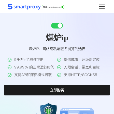
首页
煤炉ip
套餐购买
煤炉IP：网络隐私与匿名浏览的选择
解决方案
5千万+全球住宅IP
提供城市、州级别定位
工具
99.99% 的正常运行时间
无限会话、带宽和目标
支持API和账密模式提取
支持HTTP/SOCKS5
帮助中心
立即购买
推广返利
企业定制