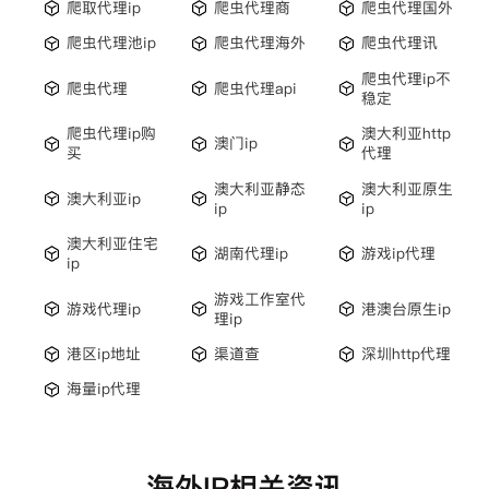
爬取代理ip
爬虫代理商
爬虫代理国外
爬虫代理池ip
爬虫代理海外
爬虫代理讯
爬虫代理ip不
爬虫代理
爬虫代理api
稳定
爬虫代理ip购
澳大利亚http
澳门ip
买
代理
澳大利亚静态
澳大利亚原生
澳大利亚ip
ip
ip
澳大利亚住宅
湖南代理ip
游戏ip代理
ip
游戏工作室代
游戏代理ip
港澳台原生ip
理ip
港区ip地址
渠道查
深圳http代理
海量ip代理
海外IP相关资讯