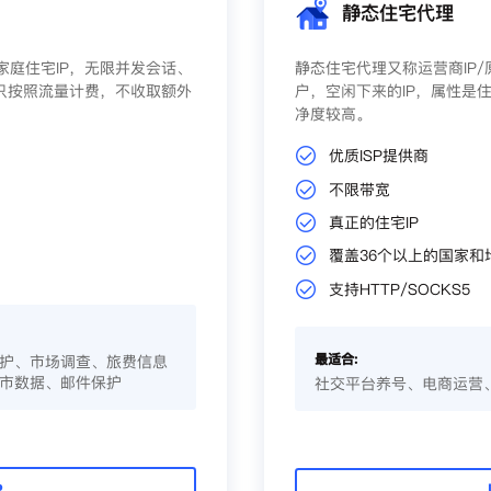
静态住宅代理
庭住宅IP，无限并发会话、
静态住宅代理又称运营商IP
只按照流量计费，不收取额外
户，空闲下来的IP，属性是住
净度较高。
优质ISP提供商
不限带宽
真正的住宅IP
覆盖36个以上的国家和
支持HTTP/SOCKS5
最适合:
护、市场调查、旅费信息
市数据、邮件保护
社交平台养号、电商运营
P