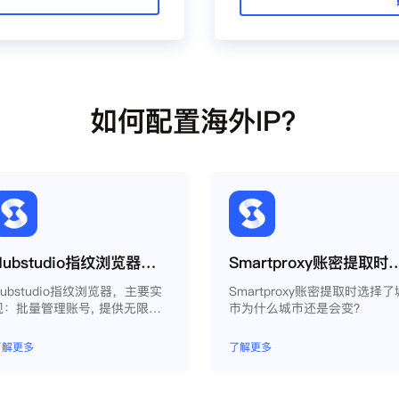
如何配置海外IP？
Hubstudio指纹浏览器使用Smartproxy教程
Smartproxy账密提取时选择了城市为
Hubstudio指纹浏览器，主要实
Smartproxy账密提取时选择了
现：批量管理账号, 提供无限量
市为什么城市还是会变？
永久免费的浏览器指纹环境，并
且提供自动化操作和团队协作功
了解更多
了解更多
能，能大力提高工作效率 。