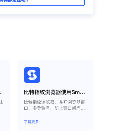
什么城市还是会变？
比特指纹浏览器使用Smartproxy教程
城
比特指纹浏览器，多开浏览器窗
口、多登账号，防止窗口间产生
关联、防止封号，每个窗口可以
模拟独立的电脑信息，模拟不同
了解更多
的IP地址，使得相互间完全环境
独立、隔离，避免关联封号。