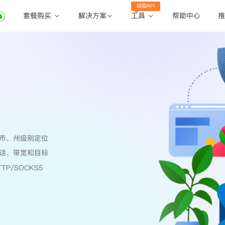
提取API
套餐购买
工具
解决方案
帮助中心
推
动态住宅代理
动态住宅代理
账密提取
静态住宅代理
静态住宅代理
API提取
全球地区
公共API
市、州级别定位
话、带宽和目标
TP/SOCKS5