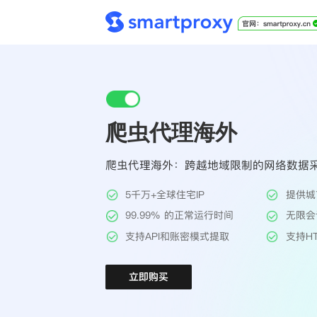
爬虫代理海外
爬虫代理海外：跨越地域限制的网络数据
5千万+全球住宅IP
提供城
99.99% 的正常运行时间
无限会
支持API和账密模式提取
支持HT
立即购买