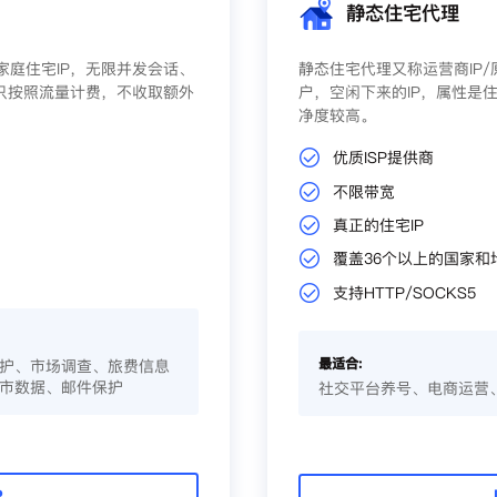
静态住宅代理
庭住宅IP，无限并发会话、
静态住宅代理又称运营商IP
只按照流量计费，不收取额外
户，空闲下来的IP，属性是住
净度较高。
优质ISP提供商
不限带宽
真正的住宅IP
覆盖36个以上的国家和
支持HTTP/SOCKS5
最适合:
护、市场调查、旅费信息
市数据、邮件保护
社交平台养号、电商运营
P