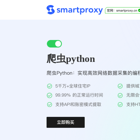
爬虫python
爬虫Python：实现高效网络数据采集的编
5千万+全球住宅IP
提供城
99.99% 的正常运行时间
无限会
支持API和账密模式提取
支持HT
立即购买