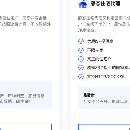
静态住宅代理
庭住宅IP，无限并发会话、
静态住宅代理又称运营商IP
只按照流量计费，不收取额外
户，空闲下来的IP，属性是住
净度较高。
优质ISP提供商
不限带宽
真正的住宅IP
覆盖36个以上的国家和
支持HTTP/SOCKS5
最适合:
护、市场调查、旅费信息
市数据、邮件保护
社交平台养号、电商运营
P