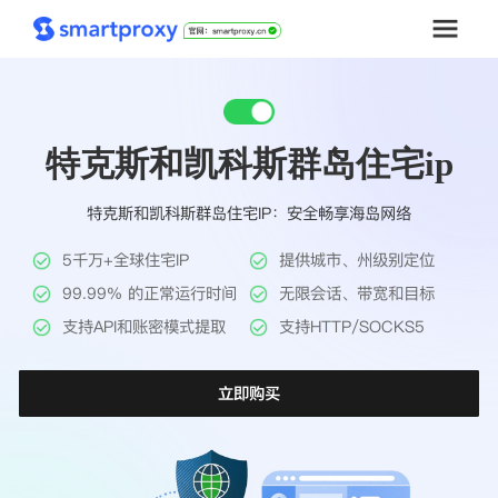
首页
特克斯和凯科斯群岛住宅ip
套餐购买
特克斯和凯科斯群岛住宅IP：安全畅享海岛网络
解决方案
5千万+全球住宅IP
提供城市、州级别定位
工具
99.99% 的正常运行时间
无限会话、带宽和目标
支持API和账密模式提取
支持HTTP/SOCKS5
帮助中心
立即购买
推广返利
企业定制