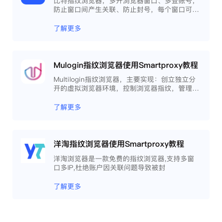
比特指纹浏览器，多开浏览器窗口、多登账号，
防止窗口间产生关联、防止封号，每个窗口可以
模拟独立的电脑信息，模拟不同的IP地址，使得
相互间完全环境独立、隔离，避免关联封号。
了解更多
Mulogin指纹浏览器使用Smartproxy教程
Multilogin指纹浏览器，主要实现：创立独立分
开的虚拟浏览器环境，控制浏览器指纹，管理多
重浏览器文件，展开团队协作，构建商务工作流
程，开发网络自动化等。
了解更多
洋淘指纹浏览器使用Smartproxy教程
洋淘浏览器是一款免费的指纹浏览器,支持多窗
口多IP,杜绝账户因关联问题导致被封
了解更多