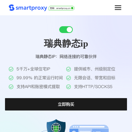
首页
瑞典静态ip
套餐购买
瑞典静态IP：网络连接的可靠伙伴
解决方案
5千万+全球住宅IP
提供城市、州级别定位
工具
99.99% 的正常运行时间
无限会话、带宽和目标
支持API和账密模式提取
支持HTTP/SOCKS5
帮助中心
立即购买
推广返利
企业定制