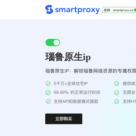
瑙鲁原生ip
瑙鲁原生IP：解锁瑙鲁网络资源的专属权
5千万+全球住宅IP
提供城
99.99% 的正常运行时间
无限会
支持API和账密模式提取
支持HT
立即购买