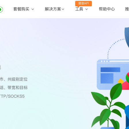
提取API
套餐购买
工具
解决方案
帮助中心
推
动态住宅代理
动态住宅代理
账密提取
静态住宅代理
静态住宅代理
API提取
全球地区
公共API
限
市、州级别定位
话、带宽和目标
TP/SOCKS5