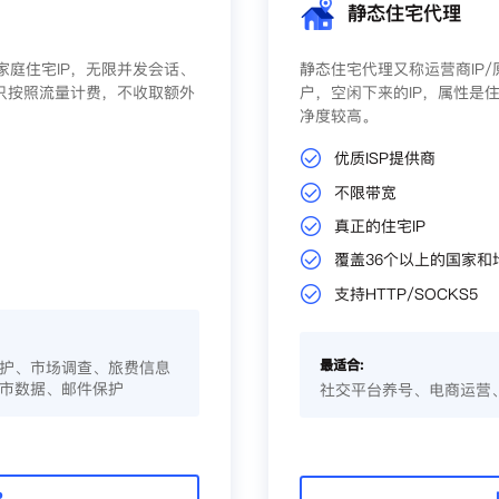
静态住宅代理
庭住宅IP，无限并发会话、
静态住宅代理又称运营商IP
只按照流量计费，不收取额外
户，空闲下来的IP，属性是住
净度较高。
优质ISP提供商
不限带宽
真正的住宅IP
覆盖36个以上的国家和
支持HTTP/SOCKS5
最适合:
护、市场调查、旅费信息
市数据、邮件保护
社交平台养号、电商运营
P