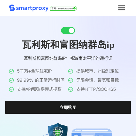
首页
瓦利斯和富图纳群岛ip
套餐购买
瓦利斯和富图纳群岛IP：畅游南太平洋的通行证
解决方案
5千万+全球住宅IP
提供城市、州级别定位
工具
99.99% 的正常运行时间
无限会话、带宽和目标
支持API和账密模式提取
支持HTTP/SOCKS5
帮助中心
立即购买
推广返利
企业定制