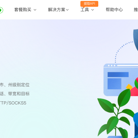
提取API
套餐购买
工具
解决方案
帮助中心
推
动态住宅代理
动态住宅代理
账密提取
静态住宅代理
静态住宅代理
API提取
全球地区
公共API
市、州级别定位
话、带宽和目标
TP/SOCKS5