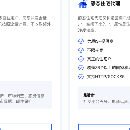
静态住宅代理
庭住宅IP，无限并发会话、
静态住宅代理又称运营商IP
只按照流量计费，不收取额外
户，空闲下来的IP，属性是住
净度较高。
优质ISP提供商
不限带宽
真正的住宅IP
覆盖36个以上的国家和
支持HTTP/SOCKS5
最适合:
护、市场调查、旅费信息
市数据、邮件保护
社交平台养号、电商运营
P