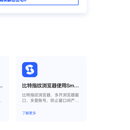
用Smartproxy教程
比特指纹浏览器使用Smartproxy教程
虚
比特指纹浏览器，多开浏览器窗
电
口、多登账号，防止窗口间产生
关联、防止封号，每个窗口可以
模拟独立的电脑信息，模拟不同
了解更多
的IP地址，使得相互间完全环境
独立、隔离，避免关联封号。