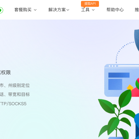
提取API
套餐购买
工具
解决方案
帮助中心
推
动态住宅代理
动态住宅代理
账密提取
静态住宅代理
静态住宅代理
API提取
全球地区
公共API
属权限
市、州级别定位
话、带宽和目标
TP/SOCKS5