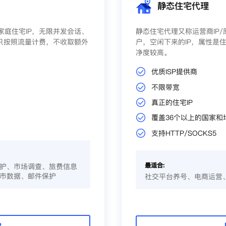
静态住宅代理
庭住宅IP，无限并发会话、
静态住宅代理又称运营商IP
只按照流量计费，不收取额外
户，空闲下来的IP，属性是住
净度较高。
优质ISP提供商
不限带宽
真正的住宅IP
覆盖36个以上的国家和
支持HTTP/SOCKS5
最适合:
护、市场调查、旅费信息
市数据、邮件保护
社交平台养号、电商运营
P