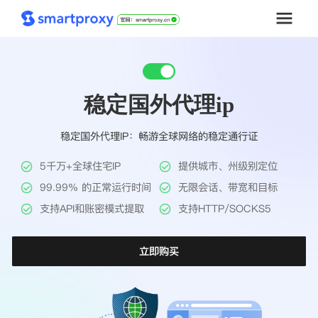
首页
稳定国外代理ip
套餐购买
稳定国外代理IP：畅游全球网络的稳定通行证
解决方案
5千万+全球住宅IP
提供城市、州级别定位
工具
99.99% 的正常运行时间
无限会话、带宽和目标
支持API和账密模式提取
支持HTTP/SOCKS5
帮助中心
立即购买
推广返利
企业定制