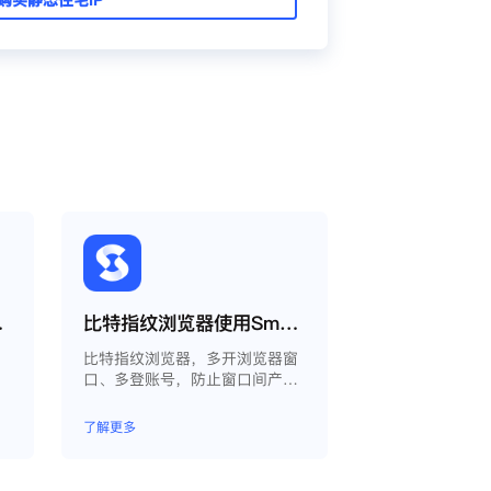
oxy教程
比特指纹浏览器使用Smartproxy教程
为
比特指纹浏览器，多开浏览器窗
口、多登账号，防止窗口间产生
关联、防止封号，每个窗口可以
模拟独立的电脑信息，模拟不同
了解更多
的IP地址，使得相互间完全环境
独立、隔离，避免关联封号。