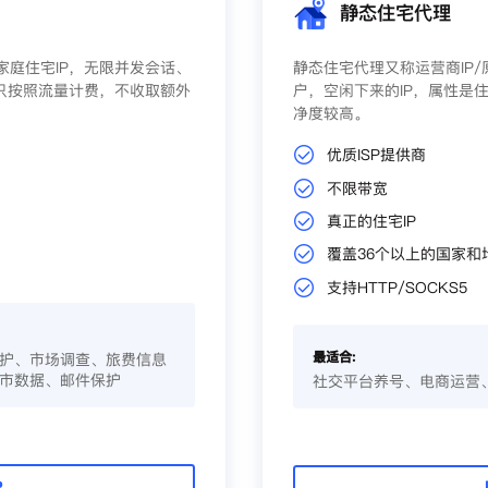
静态住宅代理
庭住宅IP，无限并发会话、
静态住宅代理又称运营商IP
只按照流量计费，不收取额外
户，空闲下来的IP，属性是住
净度较高。
优质ISP提供商
不限带宽
真正的住宅IP
覆盖36个以上的国家和
支持HTTP/SOCKS5
最适合:
护、市场调查、旅费信息
市数据、邮件保护
社交平台养号、电商运营
P