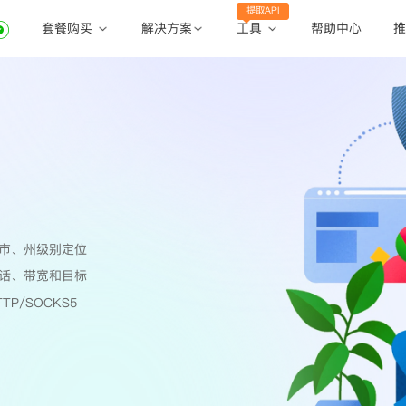
提取API
套餐购买
工具
解决方案
帮助中心
推
动态住宅代理
动态住宅代理
账密提取
静态住宅代理
静态住宅代理
API提取
全球地区
公共API
市、州级别定位
话、带宽和目标
TP/SOCKS5