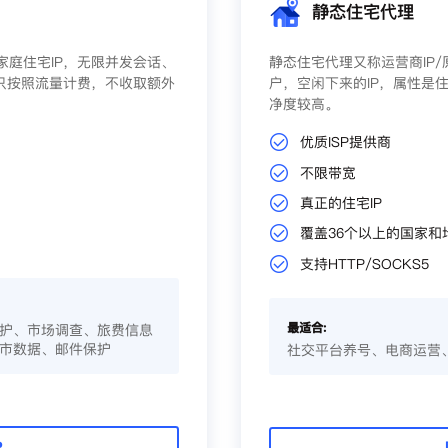
静态住宅代理
庭住宅IP，无限并发会话、
静态住宅代理又称运营商IP
只按照流量计费，不收取额外
户，空闲下来的IP，属性是住
净度较高。
优质ISP提供商
不限带宽
真正的住宅IP
覆盖36个以上的国家和
支持HTTP/SOCKS5
最适合:
护、市场调查、旅费信息
市数据、邮件保护
社交平台养号、电商运营
P