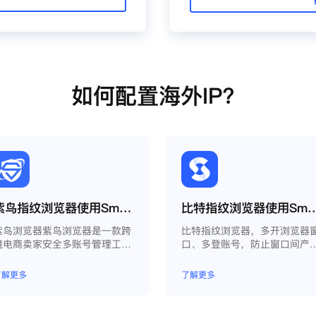
如何配置海外IP？
紫鸟指纹浏览器使用Smartproxy教程
比特指纹浏览器使用Smart
紫鸟浏览器紫鸟浏览器是一款跨
比特指纹浏览器，多开浏览器
境电商卖家安全多账号管理工
口、多登账号，防止窗口间产
具；
关联、防止封号，每个窗口可
模拟独立的电脑信息，模拟不
了解更多
了解更多
的IP地址，使得相互间完全环
独立、隔离，避免关联封号。