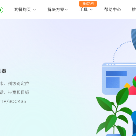
提取API
套餐购买
工具
解决方案
帮助中心
推
动态住宅代理
动态住宅代理
账密提取
静态住宅代理
静态住宅代理
API提取
全球地区
公共API
利器
市、州级别定位
话、带宽和目标
TP/SOCKS5