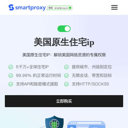
首页
美国原生住宅ip
套餐购买
美国原生住宅IP：解锁美国网络资源的专属权限
解决方案
5千万+全球住宅IP
提供城市、州级别定位
工具
99.99% 的正常运行时间
无限会话、带宽和目标
支持API和账密模式提取
支持HTTP/SOCKS5
帮助中心
立即购买
推广返利
企业定制