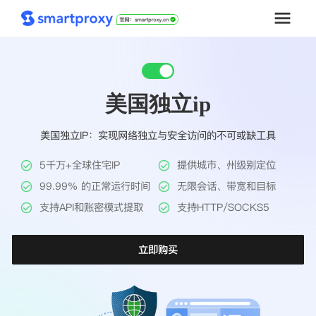
首页
美国独立ip
套餐购买
美国独立IP：实现网络独立与安全访问的不可或缺工具
解决方案
5千万+全球住宅IP
提供城市、州级别定位
工具
99.99% 的正常运行时间
无限会话、带宽和目标
支持API和账密模式提取
支持HTTP/SOCKS5
帮助中心
立即购买
推广返利
企业定制