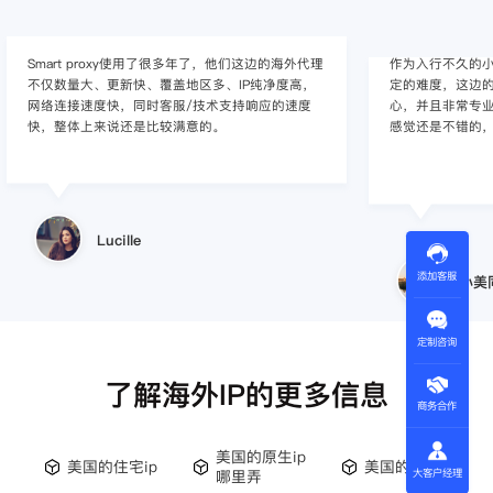
作为入行不久的小白，上手使用Smart proxy会有一
作为一家跨境电
定的难度，这边的客服人员/技术支持人员非常有耐
上面经营着多个店
心，并且非常专业，很快就上手了，使用体验整体
着强烈的需求，曾
感觉还是不错的，非常推荐身边的同行使用。
商，不是断网就
使用效果，体验很差
的问题，使用效
小美同学
添加客服
王伟
定制咨询
了解海外IP的更多信息
商务合作
美国的原生ip
美国的住宅ip
美国的固定ip
哪里弄
大客户经理