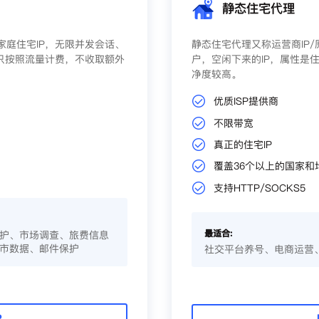
静态住宅代理
庭住宅IP，无限并发会话、
静态住宅代理又称运营商IP
只按照流量计费，不收取额外
户，空闲下来的IP，属性是住
净度较高。
优质ISP提供商
不限带宽
真正的住宅IP
覆盖36个以上的国家和
支持HTTP/SOCKS5
最适合:
护、市场调查、旅费信息
市数据、邮件保护
社交平台养号、电商运营
P