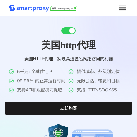
首页
美国http代理
套餐购买
美国HTTP代理：实现高速匿名网络访问的利器
解决方案
5千万+全球住宅IP
提供城市、州级别定位
工具
99.99% 的正常运行时间
无限会话、带宽和目标
支持API和账密模式提取
支持HTTP/SOCKS5
帮助中心
立即购买
推广返利
企业定制