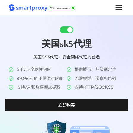
首页
美国sk5代理
套餐购买
美国SK5代理：安全网络代理的首选
解决方案
5千万+全球住宅IP
提供城市、州级别定位
工具
99.99% 的正常运行时间
无限会话、带宽和目标
支持API和账密模式提取
支持HTTP/SOCKS5
帮助中心
立即购买
推广返利
企业定制