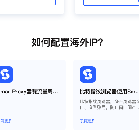
如何配置海外IP？
SmartProxy套餐流量周期如何运作？
比特指纹浏览器使用Smart
比特指纹浏览器，多开浏览器
口、多登账号，防止窗口间产
关联、防止封号，每个窗口可
模拟独立的电脑信息，模拟不
了解更多
了解更多
的IP地址，使得相互间完全环
独立、隔离，避免关联封号。