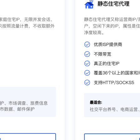
静态住宅代理
庭住宅IP，无限并发会话、
静态住宅代理又称运营商IP
只按照流量计费，不收取额外
户，空闲下来的IP，属性是住
净度较高。
优质ISP提供商
不限带宽
真正的住宅IP
覆盖36个以上的国家和
支持HTTP/SOCKS5
最适合:
护、市场调查、旅费信息
市数据、邮件保护
社交平台养号、电商运营
P