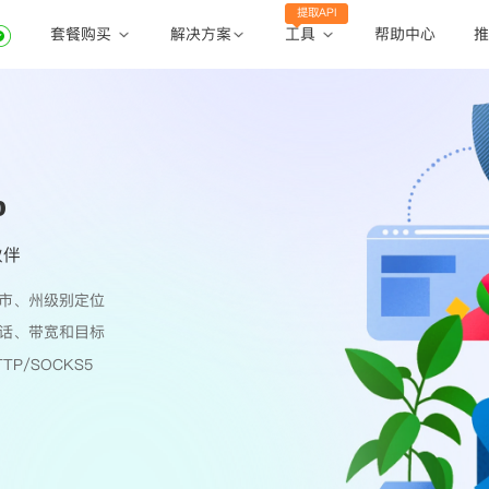
提取API
套餐购买
工具
解决方案
帮助中心
推
动态住宅代理
动态住宅代理
账密提取
静态住宅代理
静态住宅代理
API提取
全球地区
p
公共API
伙伴
市、州级别定位
话、带宽和目标
TP/SOCKS5