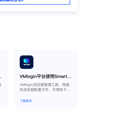
proxy教程
VMlogin平台使用Smartproxy教程
窗
VMlogin浏览器管理工具，用虚
生
拟浏览器配置文件，代理若干电
以
脑。
同
了解更多
境