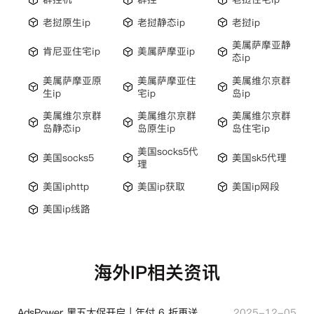
老挝原生ip
老挝静态ip
老挝ip
美属萨摩亚静
肯尼亚住宅ip
美属萨摩亚ip
态ip
美属萨摩亚原
美属萨摩亚住
美属维尔京群
生ip
宅ip
岛ip
美属维尔京群
美属维尔京群
美属维尔京群
岛静态ip
岛原生ip
岛住宅ip
美国socks5代
美国socks5
美国sk5代理
理
美国iphttp
美国ip获取
美国ip网段
美国ip线路
海外IP相关资讯
AdsPower 黑五大促开启｜年付 6 折再送半年＋豪礼抽奖
2025-12-05