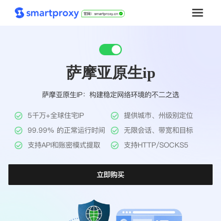
首页
萨摩亚原生ip
套餐购买
萨摩亚原生IP：构建稳定网络环境的不二之选
解决方案
5千万+全球住宅IP
提供城市、州级别定位
工具
99.99% 的正常运行时间
无限会话、带宽和目标
支持API和账密模式提取
支持HTTP/SOCKS5
帮助中心
立即购买
推广返利
企业定制