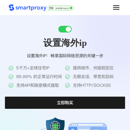
首页
设置海外ip
套餐购买
设置海外IP：畅享国际网络资源的关键一步
解决方案
5千万+全球住宅IP
提供城市、州级别定位
工具
99.99% 的正常运行时间
无限会话、带宽和目标
支持API和账密模式提取
支持HTTP/SOCKS5
帮助中心
立即购买
推广返利
企业定制