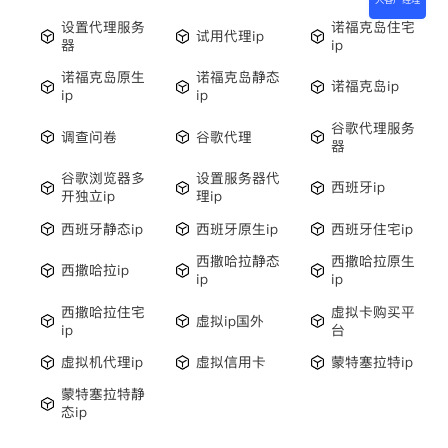
设置代理服务
诺福克岛住宅
试用代理ip
器
ip
诺福克岛原生
诺福克岛静态
诺福克岛ip
ip
ip
谷歌代理服务
调查问卷
谷歌代理
器
谷歌浏览器多
设置服务器代
西班牙ip
开独立ip
理ip
西班牙静态ip
西班牙原生ip
西班牙住宅ip
西撒哈拉静态
西撒哈拉原生
西撒哈拉ip
ip
ip
西撒哈拉住宅
虚拟卡购买平
虚拟ip国外
ip
台
虚拟机代理ip
虚拟信用卡
蒙特塞拉特ip
蒙特塞拉特静
态ip