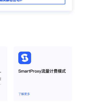
proxy教程
SmartProxy流量计费模式
窗
生
以
同
了解更多
境