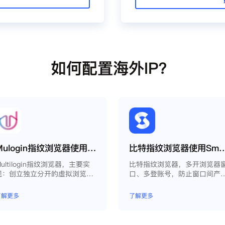
如何配置海外IP？
Mulogin指纹浏览器使用Smartproxy教程
比特指纹浏览器使用Smart
ultilogin指纹浏览器，主要实
比特指纹浏览器，多开浏览器
现：创立独立分开的虚拟浏览器
口、多登账号，防止窗口间产
环境，控制浏览器指纹，管理多
关联、防止封号，每个窗口可
重浏览器文件，展开团队协作，
模拟独立的电脑信息，模拟不
了解更多
了解更多
构建商务工作流程，开发网络自
的IP地址，使得相互间完全环
动化等。
独立、隔离，避免关联封号。