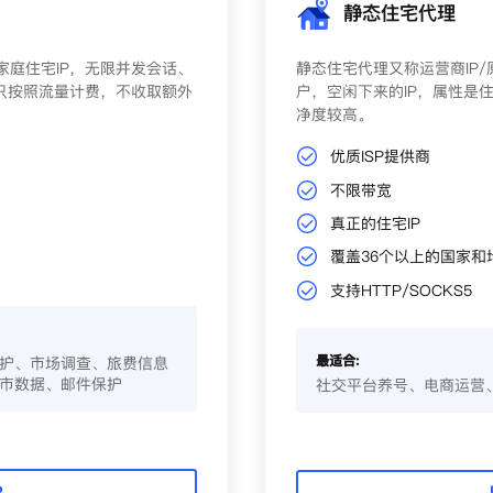
静态住宅代理
庭住宅IP，无限并发会话、
静态住宅代理又称运营商IP
只按照流量计费，不收取额外
户，空闲下来的IP，属性是住
净度较高。
优质ISP提供商
不限带宽
真正的住宅IP
覆盖36个以上的国家和
支持HTTP/SOCKS5
最适合:
护、市场调查、旅费信息
市数据、邮件保护
社交平台养号、电商运营
P