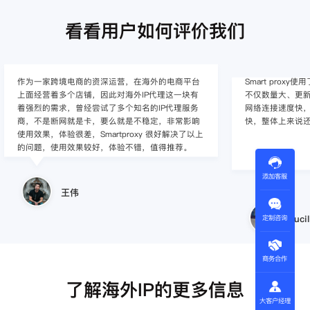
看看用户如何评价我们
Smart proxy使用了很多年了，他们这边的海外代理
作为入行不久的小白
不仅数量大、更新快、覆盖地区多、IP纯净度高，
定的难度，这边
网络连接速度快，同时客服/技术支持响应的速度
心，并且非常专
快，整体上来说还是比较满意的。
感觉还是不错的
添加客服
Lucille
小美
定制咨询
商务合作
了解海外IP的更多信息
大客户经理