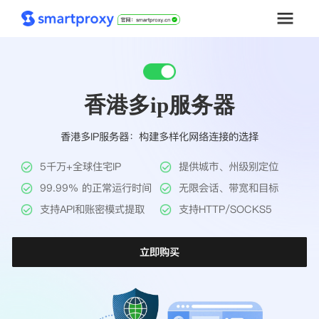
首页
香港多ip服务器
套餐购买
香港多IP服务器：构建多样化网络连接的选择
解决方案
5千万+全球住宅IP
提供城市、州级别定位
工具
99.99% 的正常运行时间
无限会话、带宽和目标
支持API和账密模式提取
支持HTTP/SOCKS5
帮助中心
立即购买
推广返利
企业定制