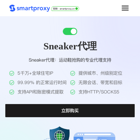
首页
Sneaker代理
套餐购买
Sneaker代理：运动鞋抢购的专业代理支持
解决方案
5千万+全球住宅IP
提供城市、州级别定位
工具
99.99% 的正常运行时间
无限会话、带宽和目标
支持API和账密模式提取
支持HTTP/SOCKS5
帮助中心
立即购买
推广返利
企业定制