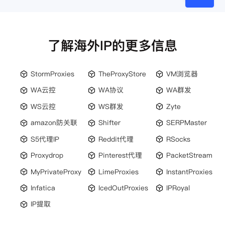
了解海外IP的更多信息
StormProxies
TheProxyStore
VM浏览器
WA云控
WA协议
WA群发
WS云控
WS群发
Zyte
amazon防关联
Shifter
SERPMaster
S5代理IP
Reddit代理
RSocks
Proxydrop
Pinterest代理
PacketStream
MyPrivateProxy
LimeProxies
InstantProxies
Infatica
IcedOutProxies
IPRoyal
IP提取