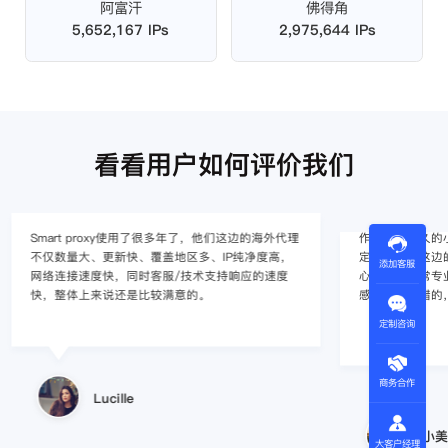
阿富汗
佛得角
5,652,167 IPs
2,975,644 IPs
看看用户如何评价我们
Smart proxy使用了很多年了，他们这边的海外代理
作为入行不久的小白
不仅数量大、更新快、覆盖地区多、IP纯净度高，
定的难度，这边的
添加客服
网络连接速度快，同时客服/技术支持响应的速度
心，并且非常专
快，整体上来说还是比较满意的。
感觉还是不错的
定制咨询
商务合作
Lucille
小美
大客户经理