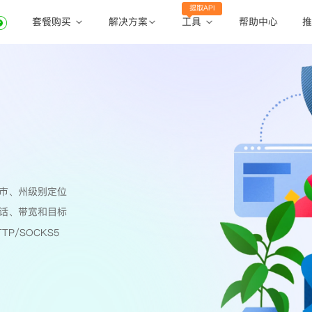
提取API
套餐购买
工具
解决方案
帮助中心
推
动态住宅代理
动态住宅代理
账密提取
静态住宅代理
静态住宅代理
API提取
全球地区
公共API
市、州级别定位
话、带宽和目标
TP/SOCKS5