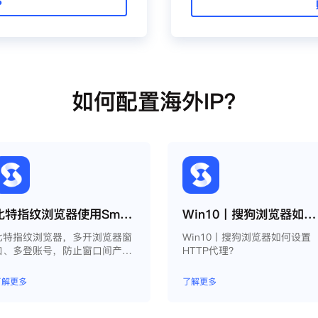
P
如何配置海外IP？
比特指纹浏览器使用Smartproxy教程
Win10丨搜狗浏览器如何设置HTTP代理？
比特指纹浏览器，多开浏览器窗
Win10丨搜狗浏览器如何设置
口、多登账号，防止窗口间产生
HTTP代理？
关联、防止封号，每个窗口可以
模拟独立的电脑信息，模拟不同
了解更多
了解更多
的IP地址，使得相互间完全环境
独立、隔离，避免关联封号。