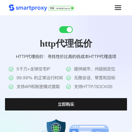
首页
http代理低价
套餐购买
HTTP代理低价：寻找性价比高的低成本HTTP代理选项
解决方案
5千万+全球住宅IP
提供城市、州级别定位
工具
99.99% 的正常运行时间
无限会话、带宽和目标
支持API和账密模式提取
支持HTTP/SOCKS5
帮助中心
立即购买
推广返利
企业定制