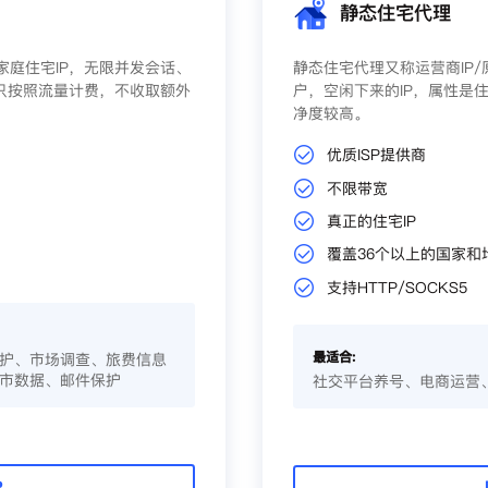
静态住宅代理
庭住宅IP，无限并发会话、
静态住宅代理又称运营商IP
只按照流量计费，不收取额外
户，空闲下来的IP，属性是住
净度较高。
优质ISP提供商
不限带宽
真正的住宅IP
覆盖36个以上的国家和
支持HTTP/SOCKS5
最适合:
护、市场调查、旅费信息
市数据、邮件保护
社交平台养号、电商运营
P