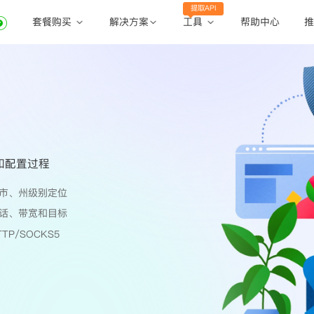
提取API
套餐购买
工具
解决方案
帮助中心
推
动态住宅代理
动态住宅代理
账密提取
静态住宅代理
静态住宅代理
API提取
全球地区
公共API
置和配置过程
市、州级别定位
话、带宽和目标
TP/SOCKS5