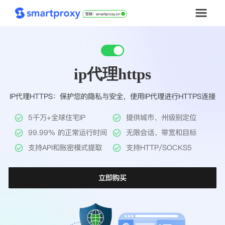
首页
ip代理https
套餐购买
IP代理HTTPS：保护您的隐私与安全，使用IP代理进行HTTPS连接
解决方案
5千万+全球住宅IP
提供城市、州级别定位
工具
99.99% 的正常运行时间
无限会话、带宽和目标
支持API和账密模式提取
支持HTTP/SOCKS5
帮助中心
立即购买
推广返利
企业定制