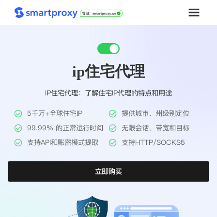
首页
ip住宅代理
套餐购买
IP住宅代理：了解住宅IP代理的特点和用途
解决方案
5千万+全球住宅IP
提供城市、州级别定位
工具
99.99% 的正常运行时间
无限会话、带宽和目标
支持API和账密模式提取
支持HTTP/SOCKS5
帮助中心
立即购买
推广返利
企业定制