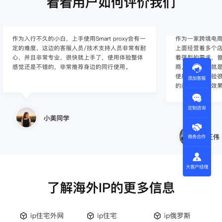
看看用户如何评价我们
作为入行不久的小白，上手使用Smart proxy会有一
作为一家跨境电
定的难度，这边的客服人员/技术支持人员非常有耐
上面经营着多个店
心，并且非常专业，很快就上手了，使用体验整体
着强烈的需求，曾
感觉还是不错的，非常推荐身边的同行使用。
商，不是断网就
使用效果，体验很差
添加客服
的问题，使用效
定制咨询
小美同学
王伟
商务合作
大客户经理
了解海外IP的更多信息
ip住宅外网
ip住宅
ip俄罗斯