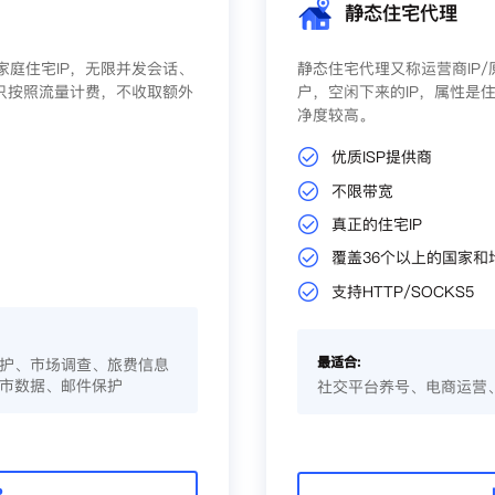
静态住宅代理
庭住宅IP，无限并发会话、
静态住宅代理又称运营商IP
只按照流量计费，不收取额外
户，空闲下来的IP，属性是住
净度较高。
优质ISP提供商
不限带宽
真正的住宅IP
覆盖36个以上的国家和
支持HTTP/SOCKS5
最适合:
护、市场调查、旅费信息
市数据、邮件保护
社交平台养号、电商运营
P