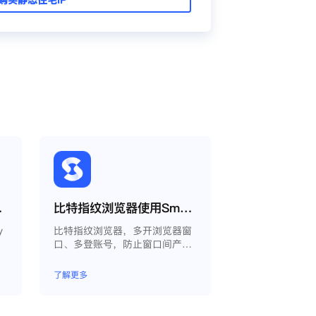
oxy教程
比特指纹浏览器使用Smartproxy教程
y
比特指纹浏览器，多开浏览器窗
口、多登账号，防止窗口间产生
关联、防止封号，每个窗口可以
模拟独立的电脑信息，模拟不同
了解更多
的IP地址，使得相互间完全环境
独立、隔离，避免关联封号。