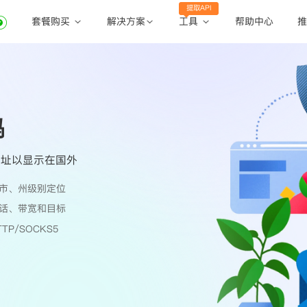
提取API
套餐购买
工具
解决方案
帮助中心
推
动态住宅代理
动态住宅代理
账密提取
静态住宅代理
静态住宅代理
API提取
全球地区
吗
公共API
地址以显示在国外
市、州级别定位
话、带宽和目标
TP/SOCKS5