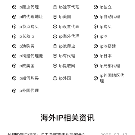
ip爬虫代理
ip独享代理
ip独立
ip的代理地址
ip美国
ip自动代理
ip节点购买
ip设置代理
ip购买
ip长效ip
ip海外代理
ip池
ip池购买
ip池爬虫
ip池搭建
ip构建代理池
ip有代理
ip日本
ip改美国
ip提取网
ip局部代理
ip外国地区代
ip如何购买
ip外国
理
ip外国代理
海外IP相关资讯
代理IP常见误区：IP干净就等于账号安全？
2026-07-17