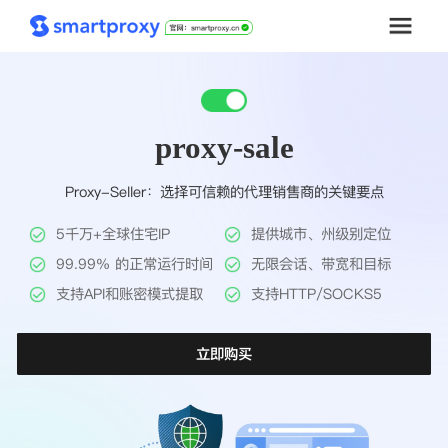
首页
proxy-sale
套餐购买
Proxy-Seller：选择可信赖的代理销售商的关键要点
解决方案
5千万+全球住宅IP
提供城市、州级别定位
工具
99.99% 的正常运行时间
无限会话、带宽和目标
支持API和账密模式提取
支持HTTP/SOCKS5
帮助中心
立即购买
推广返利
企业定制