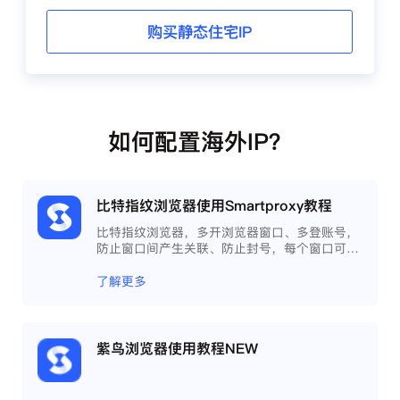
购买静态住宅IP
如何配置海外IP？
比特指纹浏览器使用Smartproxy教程
比特指纹浏览器，多开浏览器窗口、多登账号，
防止窗口间产生关联、防止封号，每个窗口可以
模拟独立的电脑信息，模拟不同的IP地址，使得
相互间完全环境独立、隔离，避免关联封号。
了解更多
紫鸟浏览器使用教程NEW