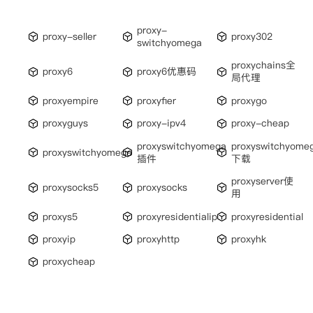
proxy-
proxy-seller
proxy302
switchyomega
proxychains全
proxy6
proxy6优惠码
局代理
proxyempire
proxyfier
proxygo
proxyguys
proxy-ipv4
proxy-cheap
proxyswitchyomega
proxyswitchyome
proxyswitchyomega
插件
下载
proxyserver使
proxysocks5
proxysocks
用
proxys5
proxyresidentialip
proxyresidential
proxyip
proxyhttp
proxyhk
proxycheap