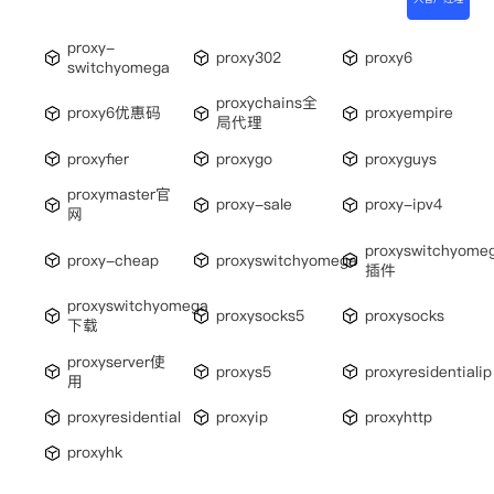
proxy-
proxy302
proxy6
switchyomega
proxychains全
proxy6优惠码
proxyempire
局代理
proxyfier
proxygo
proxyguys
proxymaster官
proxy-sale
proxy-ipv4
网
proxyswitchyome
proxy-cheap
proxyswitchyomega
插件
proxyswitchyomega
proxysocks5
proxysocks
下载
proxyserver使
proxys5
proxyresidentialip
用
proxyresidential
proxyip
proxyhttp
proxyhk