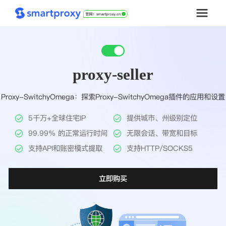
首页
proxy-seller
套餐购买
Proxy-SwitchyOmega：探索Proxy-SwitchyOmega插件的应用和设置
解决方案
5千万+全球住宅IP
提供城市、州级别定位
工具
99.99% 的正常运行时间
无限会话、带宽和目标
支持API和账密模式提取
支持HTTP/SOCKS5
帮助中心
立即购买
推广返利
企业定制