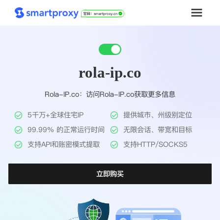
首页
rola-ip.co
套餐购买
Rola-IP.co：访问Rola-IP.co获取更多信息
解决方案
5千万+全球住宅IP
提供城市、州级别定位
工具
99.99% 的正常运行时间
无限会话、带宽和目标
支持API和账密模式提取
支持HTTP/SOCKS5
帮助中心
立即购买
推广返利
企业定制