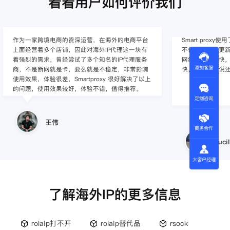
看看用户如何评价我们
Smart proxy使用了很多年了，他们这边的海外代理
作为入行不久的小白
不仅数量大、更新快、覆盖地区多、IP纯净度高，
定的难度，这边的
网络连接速度快，同时客服/技术支持响应的速度
心，并且非常专
添加客服
快，整体上来说还是比较满意的。
感觉还是不错的
定制咨询
Lucille
商务合作
小美
大客户经理
了解海外IP的更多信息
rolaip打不开
rolaip替代品
rsock