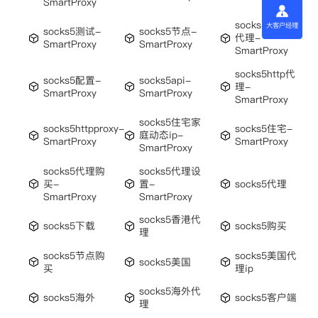
SmartProxy
socks5转http
大客户经理
socks5测试-
socks5节点-
代理-
SmartProxy
SmartProxy
SmartProxy
socks5http代
socks5配置-
socks5api-
理-
SmartProxy
SmartProxy
SmartProxy
socks5住宅家
socks5httpproxy-
socks5住宅-
庭动态ip-
SmartProxy
SmartProxy
SmartProxy
socks5代理购
socks5代理设
买-
置-
socks5代理
SmartProxy
SmartProxy
socks5香港代
socks5下载
socks5购买
理
socks5节点购
socks5美国代
socks5美国
买
理ip
socks5海外代
socks5海外
socks5客户端
理