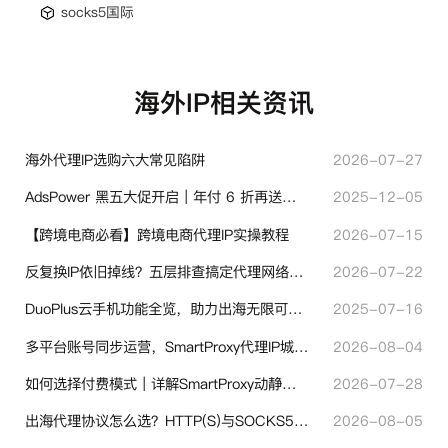
socks5国际
海外IP相关资讯
海外代理IP选购六大常见陷阱
2026-07-27
AdsPower 黑五大促开启｜年付 6 折再送半年＋豪礼抽奖
2025-12-05
【跨境电商必看】跨境电商代理IP实操教程
2026-07-15
反复换IP依旧掉线？五层排查搞定代理网络异常
2026-07-22
DuoPlus云手机功能全览，助力出海无限可能！
2025-07-16
多平台账号同步运营，SmartProxy代理IP城市定位功能有哪些实用价值
2026-08-04
如何选择付费模式｜详解SmartProxy动静态计费体系
2026-07-28
出海代理协议怎么选？HTTP(S)与SOCKS5核心差异与选型技巧
2026-08-05