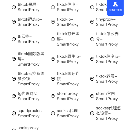
tiktok黑屏-
tiktok住宅-
tiktok群控-
SmartProxy
SmartProxy
SmartProxy
大客户经理
tiktok静态ip-
tiktokip-
tinyproxy-
SmartProxy
SmartProxy
SmartProxy
tiktok打开黑
tiktok怎么养
tk云控-
屏-
号-
SmartProxy
SmartProxy
SmartProxy
tiktok国际版黑
tiktok原生ip-
tiktok住宅ip-
屏-
SmartProxy
SmartProxy
SmartProxy
tiktok云控系统
tiktok国际连
tiktok养号-
多少钱-
接-
SmartProxy
SmartProxy
SmartProxy
tg代理购买-
stormproxy-
storm官网-
SmartProxy
SmartProxy
SmartProxy
sockss代理怎
squidproxies-
sockss代理-
么设置-
SmartProxy
SmartProxy
SmartProxy
socksproxy-