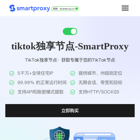
首页
tiktok独享节点-SmartProxy
套餐购买
TikTok独享节点：获取专属于您的TikTok节点
解决方案
5千万+全球住宅IP
提供城市、州级别定位
工具
99.99% 的正常运行时间
无限会话、带宽和目标
支持API和账密模式提取
支持HTTP/SOCKS5
帮助中心
立即购买
推广返利
企业定制