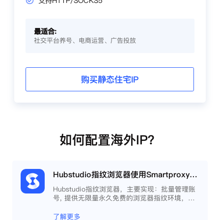
支持HTTP/SOCKS5
最适合:
社交平台养号、电商运营、广告投放
购买静态住宅IP
如何配置海外IP？
Hubstudio指纹浏览器使用Smartproxy教程
Hubstudio指纹浏览器，主要实现：批量管理账
号, 提供无限量永久免费的浏览器指纹环境，并
且提供自动化操作和团队协作功能，能大力提高
工作效率 。
了解更多