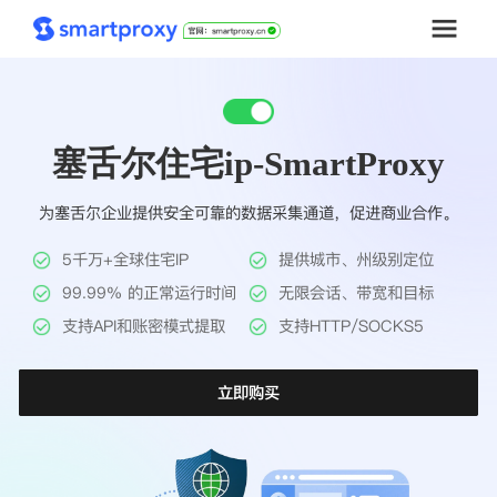
首页
塞舌尔住宅ip-SmartProxy
套餐购买
为塞舌尔企业提供安全可靠的数据采集通道，促进商业合作。
解决方案
5千万+全球住宅IP
提供城市、州级别定位
工具
99.99% 的正常运行时间
无限会话、带宽和目标
支持API和账密模式提取
支持HTTP/SOCKS5
帮助中心
立即购买
推广返利
企业定制