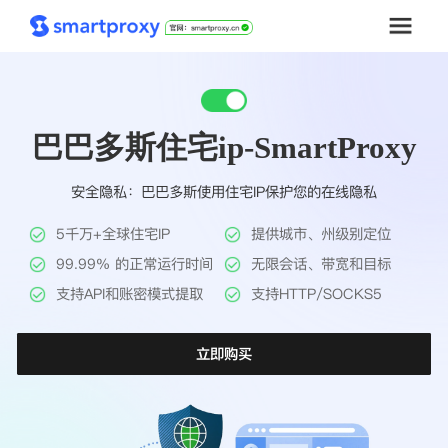
首页
巴巴多斯住宅ip-SmartProxy
套餐购买
安全隐私：巴巴多斯使用住宅IP保护您的在线隐私
解决方案
5千万+全球住宅IP
提供城市、州级别定位
工具
99.99% 的正常运行时间
无限会话、带宽和目标
支持API和账密模式提取
支持HTTP/SOCKS5
帮助中心
立即购买
推广返利
企业定制