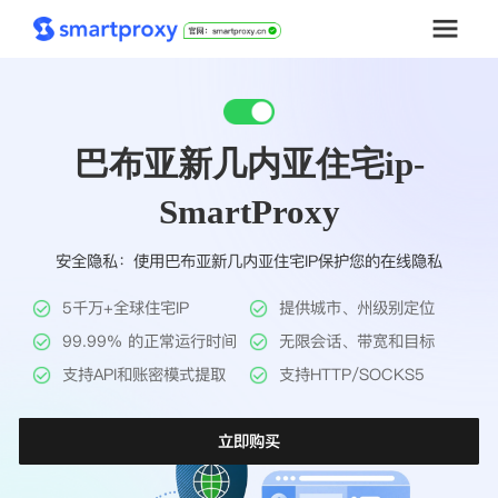
首页
巴布亚新几内亚住宅ip-
套餐购买
SmartProxy
解决方案
安全隐私：使用巴布亚新几内亚住宅IP保护您的在线隐私
工具
5千万+全球住宅IP
提供城市、州级别定位
帮助中心
99.99% 的正常运行时间
无限会话、带宽和目标
支持API和账密模式提取
支持HTTP/SOCKS5
推广返利
立即购买
企业定制