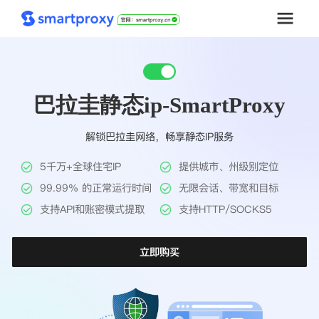
首页
巴拉圭静态ip-SmartProxy
套餐购买
解锁巴拉圭网络，畅享静态IP服务
解决方案
5千万+全球住宅IP
提供城市、州级别定位
工具
99.99% 的正常运行时间
无限会话、带宽和目标
支持API和账密模式提取
支持HTTP/SOCKS5
帮助中心
立即购买
推广返利
企业定制