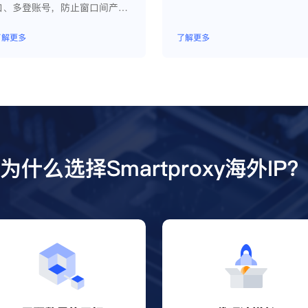
口、多登账号，防止窗口间产生
关联、防止封号，每个窗口可以
模拟独立的电脑信息，模拟不同
了解更多
了解更多
的IP地址，使得相互间完全环境
独立、隔离，避免关联封号。
为什么选择Smartproxy海外IP