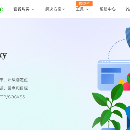
提取API
套餐购买
工具
解决方案
帮助中心
推
动态住宅代理
动态住宅代理
账密提取
静态住宅代理
静态住宅代理
API提取
全球地区
xy
公共API
市、州级别定位
话、带宽和目标
TP/SOCKS5