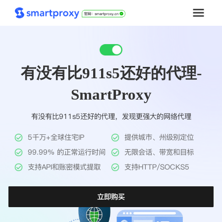
首页
有没有比911s5还好的代理-
套餐购买
SmartProxy
解决方案
有没有比911s5还好的代理，发现更强大的网络代理
工具
5千万+全球住宅IP
提供城市、州级别定位
帮助中心
99.99% 的正常运行时间
无限会话、带宽和目标
支持API和账密模式提取
支持HTTP/SOCKS5
推广返利
立即购买
企业定制