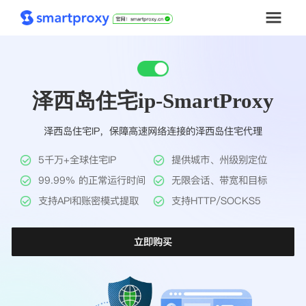
首页
泽西岛住宅ip-SmartProxy
套餐购买
泽西岛住宅IP，保障高速网络连接的泽西岛住宅代理
解决方案
5千万+全球住宅IP
提供城市、州级别定位
工具
99.99% 的正常运行时间
无限会话、带宽和目标
支持API和账密模式提取
支持HTTP/SOCKS5
帮助中心
立即购买
推广返利
企业定制