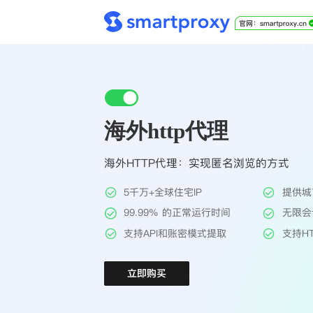
海外http代理
海外HTTP代理：实现匿名浏览的方式
5千万+全球住宅IP
提供城
99.99% 的正常运行时间
无限会
支持API和账密模式提取
支持HT
立即购买