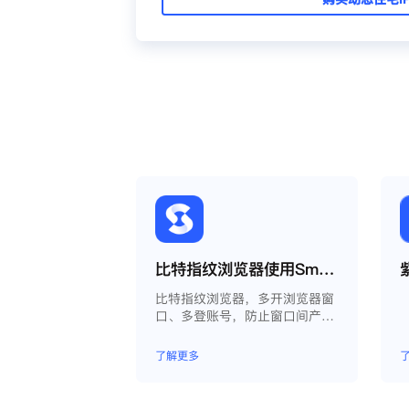
比特指纹浏览器使用Smartproxy教程
比特指纹浏览器，多开浏览器窗
口、多登账号，防止窗口间产生
关联、防止封号，每个窗口可以
模拟独立的电脑信息，模拟不同
了解更多
的IP地址，使得相互间完全环境
独立、隔离，避免关联封号。