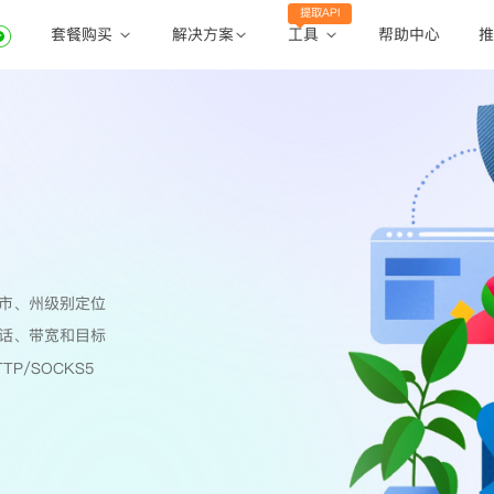
提取API
套餐购买
工具
解决方案
帮助中心
推
动态住宅代理
动态住宅代理
账密提取
静态住宅代理
静态住宅代理
API提取
全球地区
公共API
市、州级别定位
话、带宽和目标
TP/SOCKS5