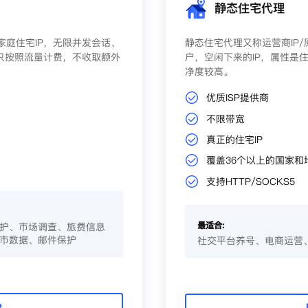
静态住宅代理
庭住宅IP，无限并发会话、
静态住宅代理又称运营商IP
只按照流量计费，不收取额外
户，空闲下来的IP，属性是住
净度较高。
优质ISP提供商
不限带宽
真正的住宅IP
覆盖36个以上的国家和
支持HTTP/SOCKS5
最适合:
护、市场调查、旅费信息
市数据、邮件保护
社交平台养号、电商运营
P