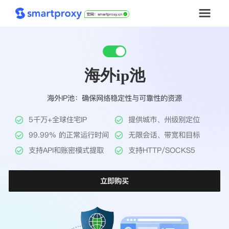
首页
海外ip池
套餐购买
海外IP池：确保网络稳定性与可靠性的资源
解决方案
5千万+全球住宅IP
提供城市、州级别定位
工具
99.99% 的正常运行时间
无限会话、带宽和目标
支持API和账密模式提取
支持HTTP/SOCKS5
帮助中心
立即购买
推广返利
企业定制