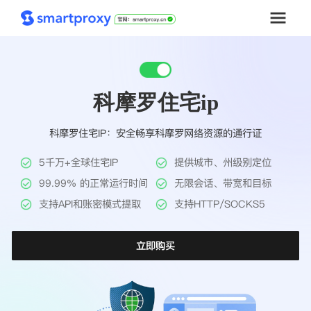
首页
科摩罗住宅ip
套餐购买
科摩罗住宅IP：安全畅享科摩罗网络资源的通行证
解决方案
5千万+全球住宅IP
提供城市、州级别定位
工具
99.99% 的正常运行时间
无限会话、带宽和目标
支持API和账密模式提取
支持HTTP/SOCKS5
帮助中心
立即购买
推广返利
企业定制