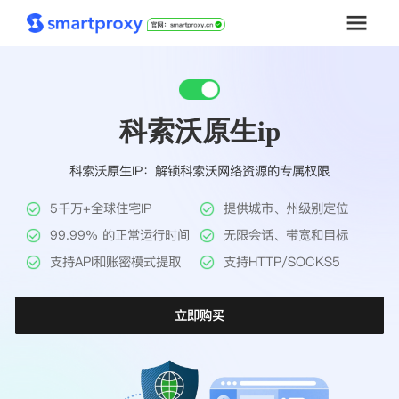
首页
科索沃原生ip
套餐购买
科索沃原生IP：解锁科索沃网络资源的专属权限
解决方案
5千万+全球住宅IP
提供城市、州级别定位
工具
99.99% 的正常运行时间
无限会话、带宽和目标
支持API和账密模式提取
支持HTTP/SOCKS5
帮助中心
立即购买
推广返利
企业定制